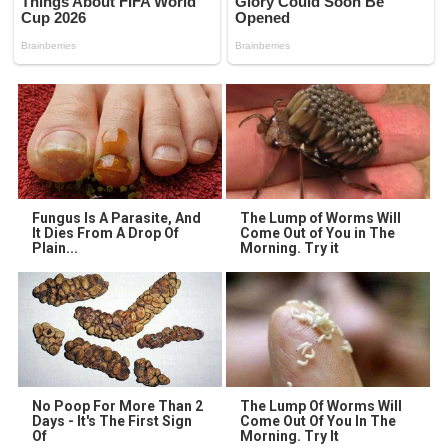
Fungus Is A Parasite, And
The Lump of Worms Will
It Dies From A Drop Of
Come Out of You in The
Plain...
Morning. Try it
No Poop For More Than 2
The Lump Of Worms Will
Days - It's The First Sign
Come Out Of You In The
Of
Morning. Try It