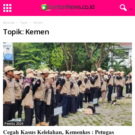
Beranda
Topik
Kemen
Topik: Kemen
Pemilu 2024
Cegah Kasus Kelelahan, Kemenkes : Petugas