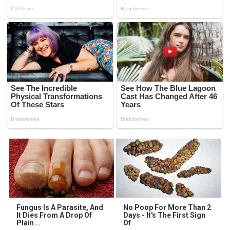
Fungus Is A Parasite, And
No Poop For More Than 2
It Dies From A Drop Of
Days - It's The First Sign
Plain...
Of