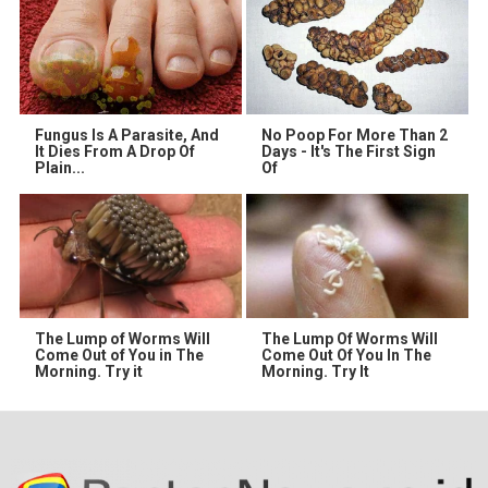
Fungus Is A Parasite, And
No Poop For More Than 2
It Dies From A Drop Of
Days - It's The First Sign
Plain...
Of
The Lump of Worms Will
The Lump Of Worms Will
Come Out of You in The
Come Out Of You In The
Morning. Try it
Morning. Try It