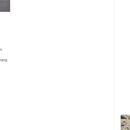
am
erang