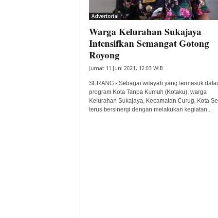
i
Advertorial
t
Warga Kelurahan Sukajaya
a
B
Intensifkan Semangat Gotong
a
Royong
n
Jumat 11 Juni 2021, 12:03 WIB
t
e
SERANG - Sebagai wilayah yang termasuk dal
n
program Kota Tanpa Kumuh (Kotaku), warga
H
Kelurahan Sukajaya, Kecamatan Curug, Kota S
terus bersinergi dengan melakukan kegiatan...
a
r
i
I
n
i