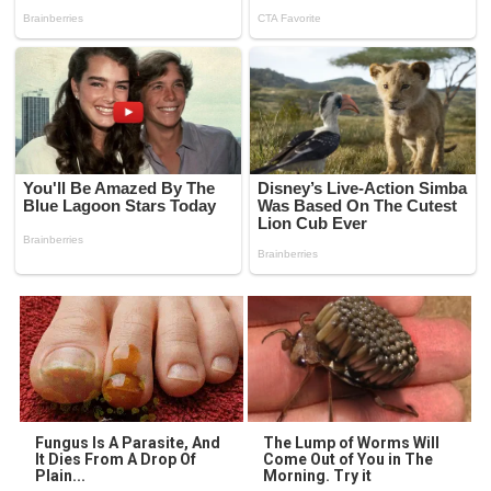
Fungus Is A Parasite, And
The Lump of Worms Will
It Dies From A Drop Of
Come Out of You in The
Plain...
Morning. Try it