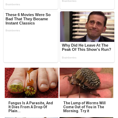
Fungus Is A Parasite, And
The Lump of Worms Will
It Dies From A Drop Of
Come Out of You in The
Plain...
Morning. Try it