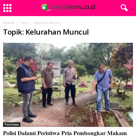
Beranda
Topik
Kelurahan Muncul
Topik: Kelurahan Muncul
Peristiwa
Polisi Dalami Peristiwa Pria Pembongkar Makam