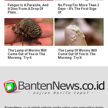
Fungus Is A Parasite, And
No Poop For More Than 2
It Dies From A Drop Of
Days - It's The First Sign
Plain...
Of
The Lump of Worms Will
The Lump Of Worms Will
Come Out of You in The
Come Out Of You In The
Morning. Try it
Morning. Try It
BantenNews.co.id adalah website media online yang menyajikan berita