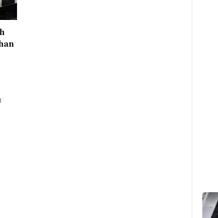
h
uhan
l