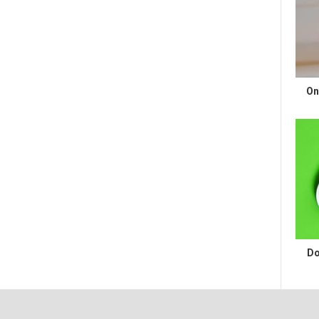
On
Do