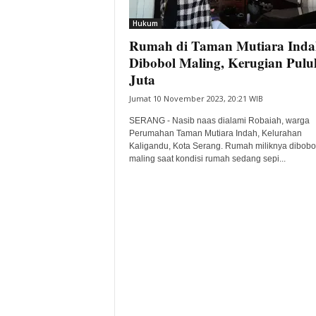
i
Hukum
t
Rumah di Taman Mutiara Inda
a
B
Dibobol Maling, Kerugian Pul
a
Juta
n
Jumat 10 November 2023, 20:21 WIB
t
e
SERANG - Nasib naas dialami Robaiah, warga
n
Perumahan Taman Mutiara Indah, Kelurahan
H
Kaligandu, Kota Serang. Rumah miliknya dibobo
maling saat kondisi rumah sedang sepi...
a
r
i
I
n
i