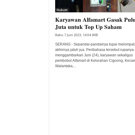
i
Hukum
t
Karyawan Alfamart Gasak Pul
a
B
Juta untuk Top Up Saham
a
Rabu 7 Juni 2023, 14:04 WIB
n
t
SERANG - Sepandai-pandainya tupai melompat
e
akhirnya jatuh jua. Peribahasa tersebut rupanya
menggambarkan Juni (24), karyawan sekaligus
n
pembobol Alfamart di Kelurahan Cigoong, Keca
H
Walantaka,...
a
r
i
I
n
i