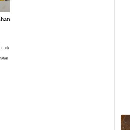
uhan
,
 cocok
matan