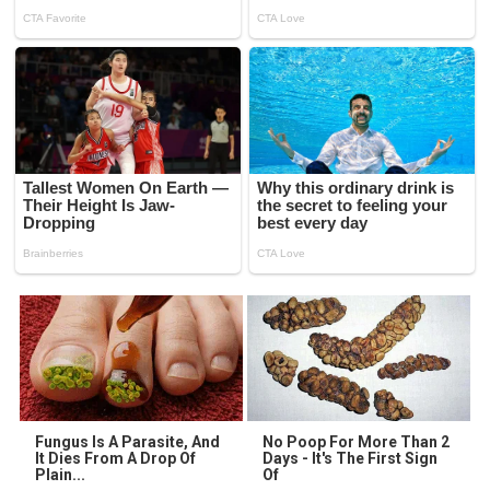
Fungus Is A Parasite, And
No Poop For More Than 2
It Dies From A Drop Of
Days - It's The First Sign
Plain...
Of