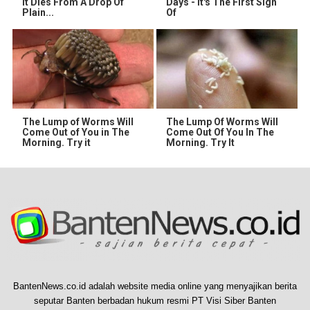
It Dies From A Drop Of
Days - It's The First Sign
Plain...
Of
The Lump of Worms Will
The Lump Of Worms Will
Come Out of You in The
Come Out Of You In The
Morning. Try it
Morning. Try It
BantenNews.co.id adalah website media online yang menyajikan berita
seputar Banten berbadan hukum resmi PT Visi Siber Banten