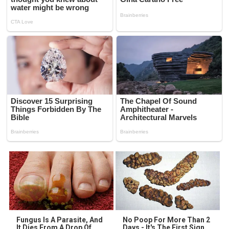
Fungus Is A Parasite, And
No Poop For More Than 2
It Dies From A Drop Of
Days - It's The First Sign