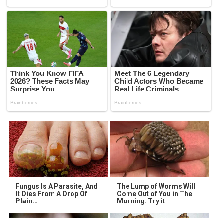
Fungus Is A Parasite, And
The Lump of Worms Will
It Dies From A Drop Of
Come Out of You in The
Plain...
Morning. Try it