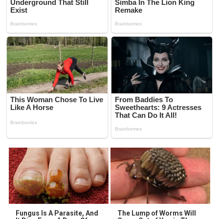
Fungus Is A Parasite, And
The Lump of Worms Will