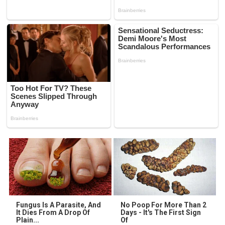
Fungus Is A Parasite, And
No Poop For More Than 2
It Dies From A Drop Of
Days - It's The First Sign
Plain...
Of