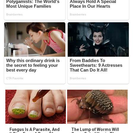
Fungus Is A Parasite, And
The Lump of Worms Will