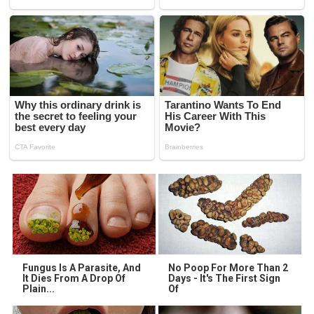
Fungus Is A Parasite, And
No Poop For More Than 2
It Dies From A Drop Of
Days - It's The First Sign
Plain...
Of