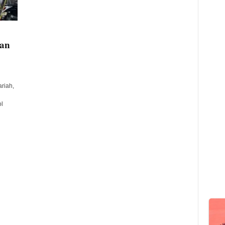
han
riah,
l