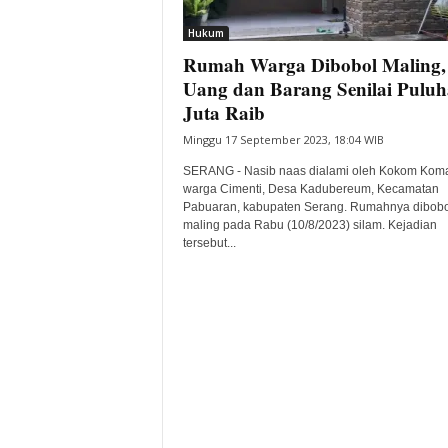
i
Hukum
t
Rumah Warga Dibobol Maling,
a
B
Uang dan Barang Senilai Pulu
a
Juta Raib
n
Minggu 17 September 2023, 18:04 WIB
t
e
SERANG - Nasib naas dialami oleh Kokom Koma
n
warga Cimenti, Desa Kadubereum, Kecamatan
H
Pabuaran, kabupaten Serang. Rumahnya dibobo
maling pada Rabu (10/8/2023) silam. Kejadian
a
tersebut...
r
i
I
n
i