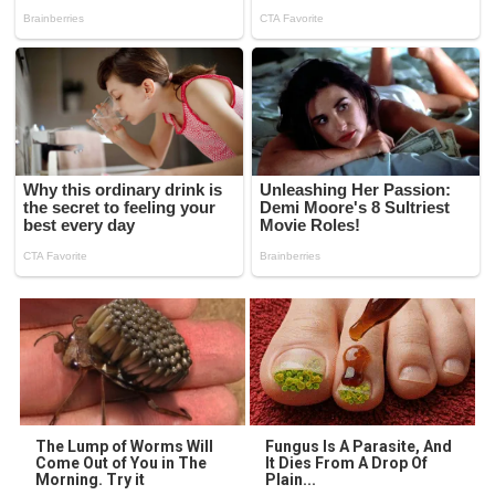
The Lump of Worms Will
Fungus Is A Parasite, And
Come Out of You in The
It Dies From A Drop Of
Morning. Try it
Plain...