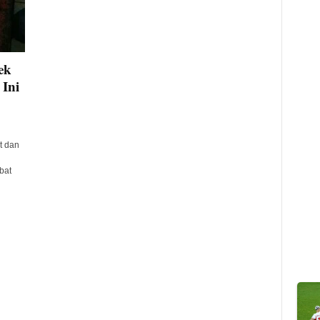
ek
 Ini
t dan
bat