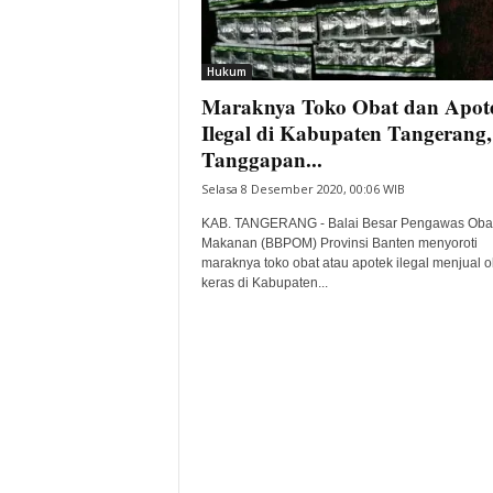
i
t
a
Hukum
B
Maraknya Toko Obat dan Apot
a
Ilegal di Kabupaten Tangerang,
n
Tanggapan...
t
e
Selasa 8 Desember 2020, 00:06 WIB
n
KAB. TANGERANG - Balai Besar Pengawas Oba
H
Makanan (BBPOM) Provinsi Banten menyoroti
a
maraknya toko obat atau apotek ilegal menjual o
r
keras di Kabupaten...
i
I
n
i