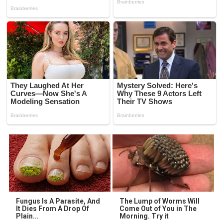
Fungus Is A Parasite, And
The Lump of Worms Will
It Dies From A Drop Of
Come Out of You in The
Plain...
Morning. Try it