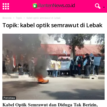
Beranda
Topik
Kabel optik semrawut di Lebak
Topik: kabel optik semrawut di Lebak
Peristiwa
Kabel Optik Semrawut dan Diduga Tak Berizin,