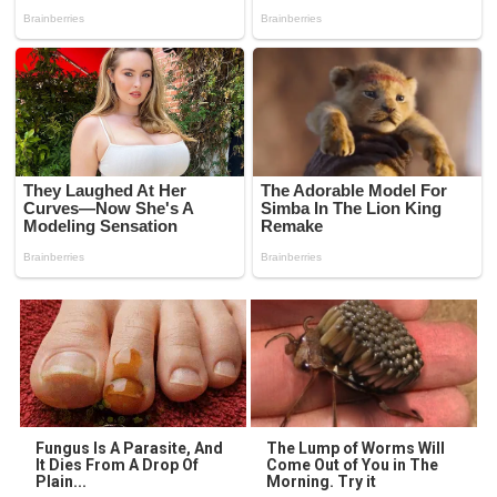
Fungus Is A Parasite, And
The Lump of Worms Will
It Dies From A Drop Of
Come Out of You in The
Plain...
Morning. Try it