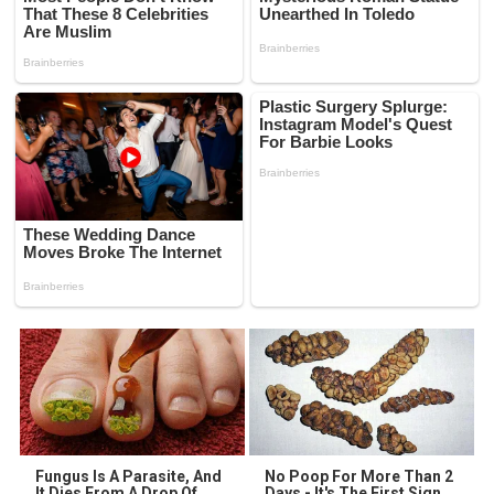
Fungus Is A Parasite, And
No Poop For More Than 2
It Dies From A Drop Of
Days - It's The First Sign