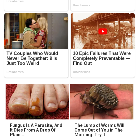
Fungus Is A Parasite, And
The Lump of Worms Will
It Dies From A Drop Of
Come Out of You in The
Plain...
Morning. Try it