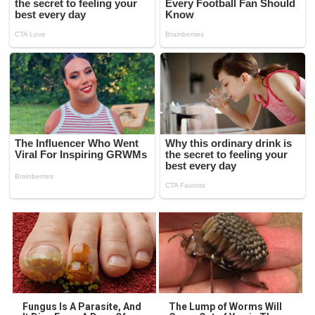
Fungus Is A Parasite, And
The Lump of Worms Will