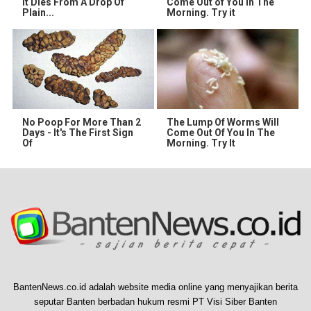
It Dies From A Drop Of
Come Out of You in The
Plain...
Morning. Try it
No Poop For More Than 2
The Lump Of Worms Will
Days - It's The First Sign
Come Out Of You In The
Of
Morning. Try It
BantenNews.co.id adalah website media online yang menyajikan berita
seputar Banten berbadan hukum resmi PT Visi Siber Banten