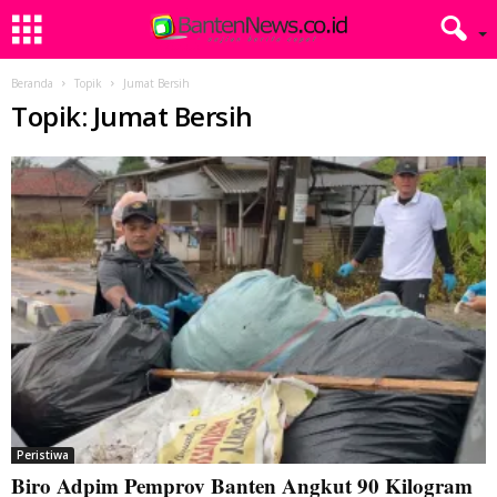
Beranda
Topik
Jumat Bersih
Topik: Jumat Bersih
Peristiwa
Biro Adpim Pemprov Banten Angkut 90 Kilogram