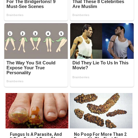
Fungus Is A Parasite, And
No Poop For More Than 2