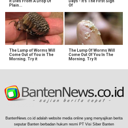
It Dies From A Drop Of
Days - It's The First Sign
Plain...
Of
The Lump of Worms Will
The Lump Of Worms Will
Come Out of You in The
Come Out Of You In The
Morning. Try it
Morning. Try It
BantenNews.co.id adalah website media online yang menyajikan berita
seputar Banten berbadan hukum resmi PT Visi Siber Banten