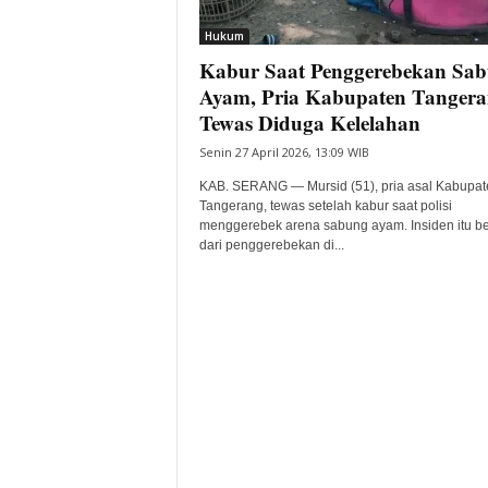
i
Hukum
t
Kabur Saat Penggerebekan Sa
a
B
Ayam, Pria Kabupaten Tanger
a
Tewas Diduga Kelelahan
n
Senin 27 April 2026, 13:09 WIB
t
e
KAB. SERANG — Mursid (51), pria asal Kabupat
n
Tangerang, tewas setelah kabur saat polisi
H
menggerebek arena sabung ayam. Insiden itu b
dari penggerebekan di...
a
r
i
I
n
i