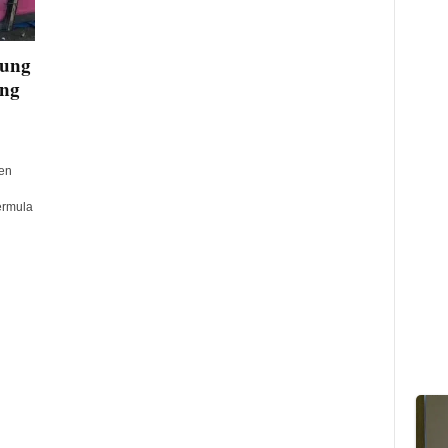
bung
ang
en
ermula