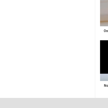
On
No