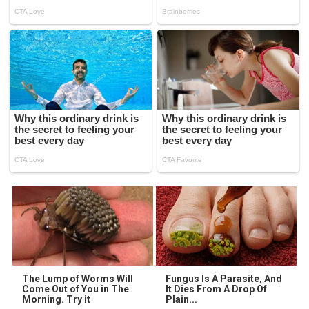
The Lump of Worms Will
Fungus Is A Parasite, And
Come Out of You in The
It Dies From A Drop Of
Morning. Try it
Plain...