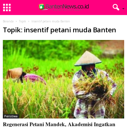
Beranda
Topik
Insentif petani muda Banten
Topik: insentif petani muda Banten
Peristiwa
Regenerasi Petani Mandek, Akademisi Ingatkan