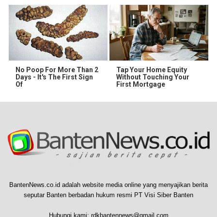
No Poop For More Than 2
Tap Your Home Equity
Days - It's The First Sign
Without Touching Your
Of
First Mortgage
BantenNews.co.id adalah website media online yang menyajikan berita
seputar Banten berbadan hukum resmi PT Visi Siber Banten
Hubungi kami:
rdkbantennews@gmail.com