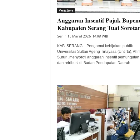
i
Peristiwa
t
Anggaran Insentif Pajak Bapen
a
B
Kabupaten Serang Tuai Sorota
a
Senin 16 Maret 2026, 14:08 WIB
n
t
KAB. SERANG – Pengamat kebijakan publik
e
Universitas Sultan Ageng Tirtayasa (Untirta), Ah
Sururi, menyoroti anggaran insentif pemungutan
n
dan retribusi di Badan Pendapatan Daerah...
H
a
r
i
I
n
i