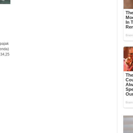
pajak
enda)
34,25