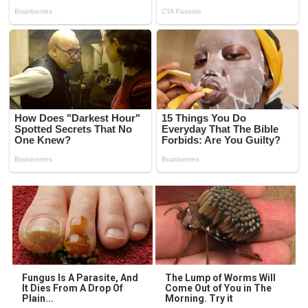
Fungus Is A Parasite, And
The Lump of Worms Will
It Dies From A Drop Of
Come Out of You in The
Plain...
Morning. Try it