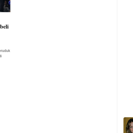
beli
eruduk
i