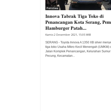
i
Peristiwa
t
Innova Tabrak Tiga Toko di
a
B
Penancangan Kota Serang, Pem
a
Hamburger Patah...
n
Kamis 2 Desember 2021, 15:05 WIB
t
e
SERANG - Toyota Innova A 1350 XB silver meny
n
tiga toko Usaha Mikro Kecil Menengah (UMKM) d
H
Jalan Komplek Penancangan, Kelurahan Sumur
Pecung, Kecamatan...
a
r
i
I
n
i