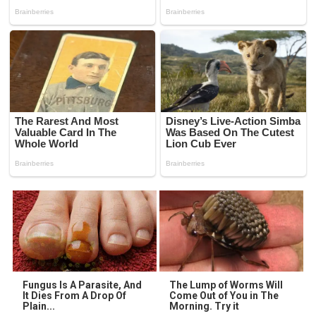
Fungus Is A Parasite, And
The Lump of Worms Will
It Dies From A Drop Of
Come Out of You in The
Plain...
Morning. Try it