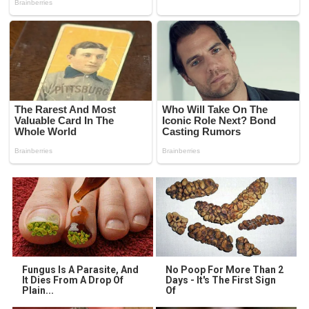
Fungus Is A Parasite, And
No Poop For More Than 2
It Dies From A Drop Of
Days - It's The First Sign
Plain...
Of