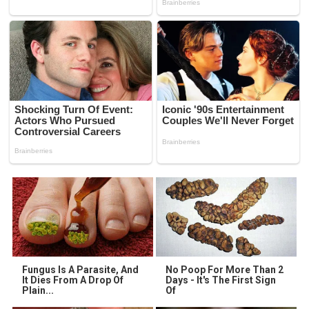
Fungus Is A Parasite, And
No Poop For More Than 2
It Dies From A Drop Of
Days - It's The First Sign
Plain...
Of