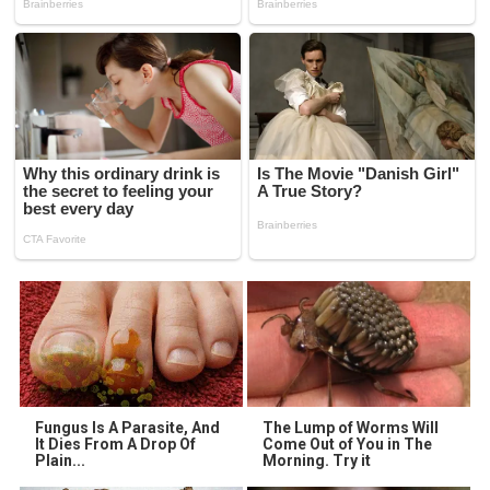
Fungus Is A Parasite, And
The Lump of Worms Will
It Dies From A Drop Of
Come Out of You in The
Plain...
Morning. Try it