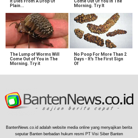
It Dies From A Drop Of
Come Out Of You In The
Plain...
Morning. Try It
The Lump of Worms Will
No Poop For More Than 2
Come Out of You in The
Days - It's The First Sign
Morning. Try it
Of
BantenNews.co.id adalah website media online yang menyajikan berita
seputar Banten berbadan hukum resmi PT Visi Siber Banten