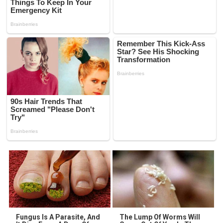
Fungus Is A Parasite, And
The Lump Of Worms Will