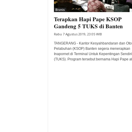
i
Bisnis
t
Terapkan Hapi Pape KSOP
a
B
Gandeng 5 TUKS di Banten
a
Rabu 7 Agustus 2019, 23:05 WIB
n
t
TANGERANG - Kantor Kesyahbandaran dan Otor
e
Pelabuhan (KSOP) Banten segera menerapkan
Inapornet di Terminal Untuk Kepentingan Sendiri
n
(TUKS). Program tersebut bernama Hapi Pape at
H
a
r
i
I
n
i