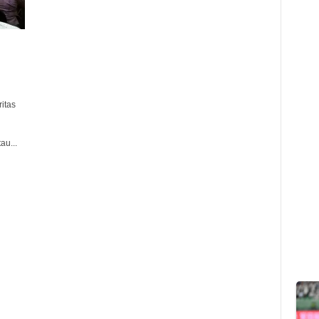
itas
au...