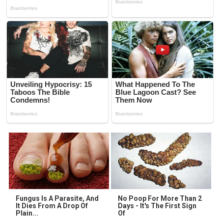
Fungus Is A Parasite, And
No Poop For More Than 2
It Dies From A Drop Of
Days - It's The First Sign
Plain...
Of