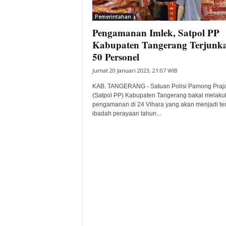
i
Pemerintahan
t
Pengamanan Imlek, Satpol PP
a
B
Kabupaten Tangerang Terjunk
a
50 Personel
n
Jumat 20 Januari 2023, 21:07 WIB
t
e
KAB. TANGERANG - Satuan Polisi Pamong Praj
n
(Satpol PP) Kabupaten Tangerang bakal melaku
H
pengamanan di 24 Vihara yang akan menjadi te
ibadah perayaan tahun...
a
r
i
I
n
i