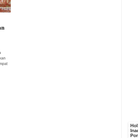
an
a
kan
mpat