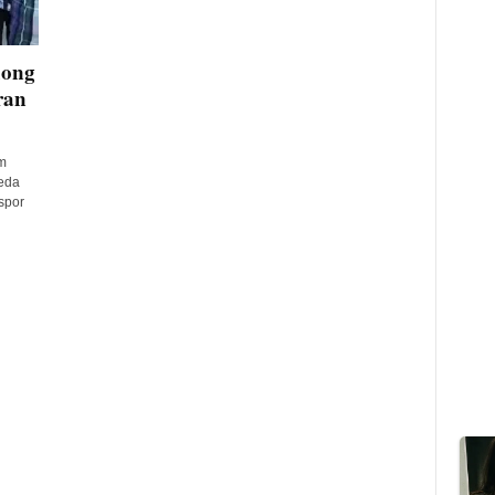
dong
ran
m
eda
spor