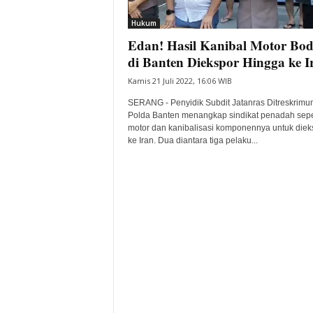
i
Hukum
t
Edan! Hasil Kanibal Motor Bo
a
B
di Banten Diekspor Hingga ke I
a
Kamis 21 Juli 2022, 16:06 WIB
n
t
SERANG - Penyidik Subdit Jatanras Ditreskrimu
e
Polda Banten menangkap sindikat penadah sep
motor dan kanibalisasi komponennya untuk diek
n
ke Iran. Dua diantara tiga pelaku...
H
a
r
i
I
n
i