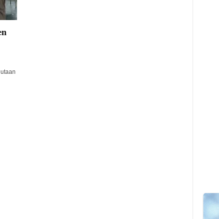
en
dutaan