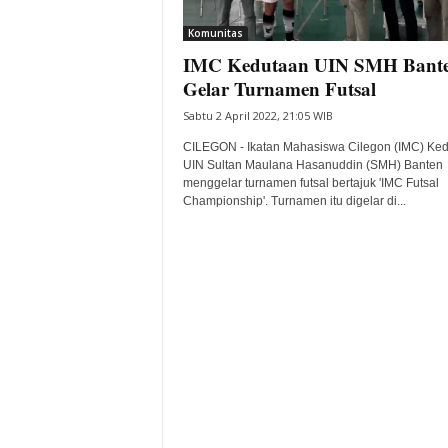
i
Komunitas
t
IMC Kedutaan UIN SMH Bant
a
B
Gelar Turnamen Futsal
a
Sabtu 2 April 2022, 21:05 WIB
n
t
CILEGON - Ikatan Mahasiswa Cilegon (IMC) Ke
e
UIN Sultan Maulana Hasanuddin (SMH) Banten
menggelar turnamen futsal bertajuk 'IMC Futsal
n
Championship'. Turnamen itu digelar di...
H
a
r
i
I
n
i