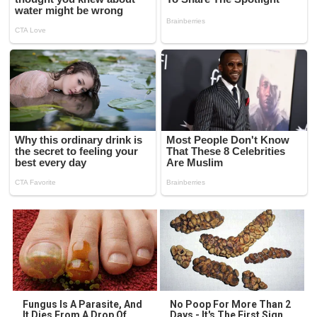
Fungus Is A Parasite, And
No Poop For More Than 2
It Dies From A Drop Of
Days - It's The First Sign