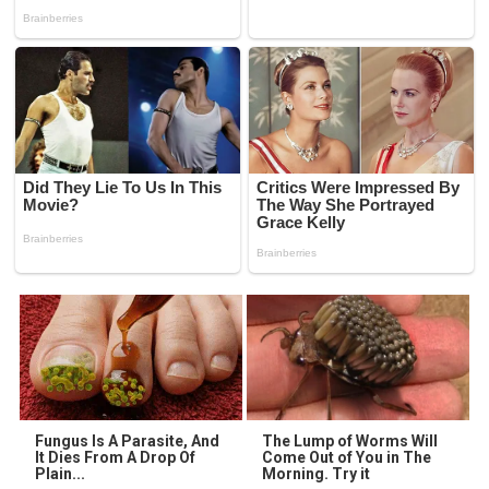
Fungus Is A Parasite, And
The Lump of Worms Will
It Dies From A Drop Of
Come Out of You in The
Plain...
Morning. Try it