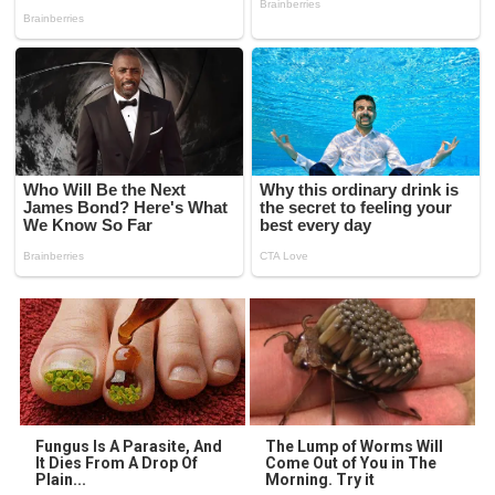
Fungus Is A Parasite, And
The Lump of Worms Will
It Dies From A Drop Of
Come Out of You in The
Plain...
Morning. Try it