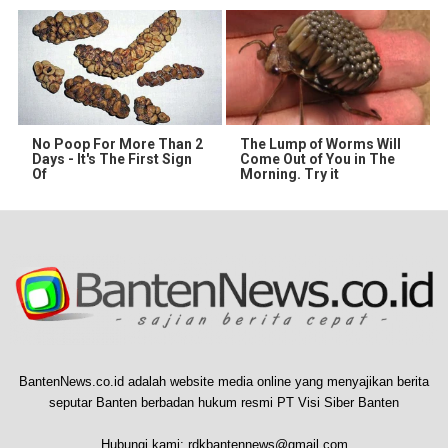
No Poop For More Than 2
The Lump of Worms Will
Days - It's The First Sign
Come Out of You in The
Of
Morning. Try it
BantenNews.co.id adalah website media online yang menyajikan berita
seputar Banten berbadan hukum resmi PT Visi Siber Banten
Hubungi kami:
rdkbantennews@gmail.com