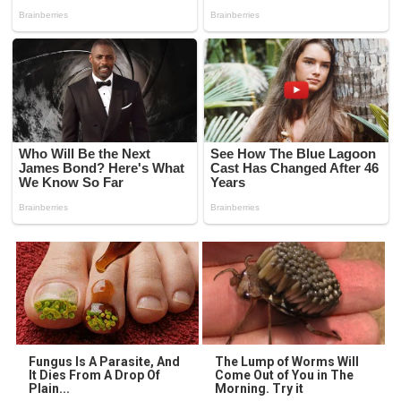
Fungus Is A Parasite, And
The Lump of Worms Will
It Dies From A Drop Of
Come Out of You in The
Plain...
Morning. Try it