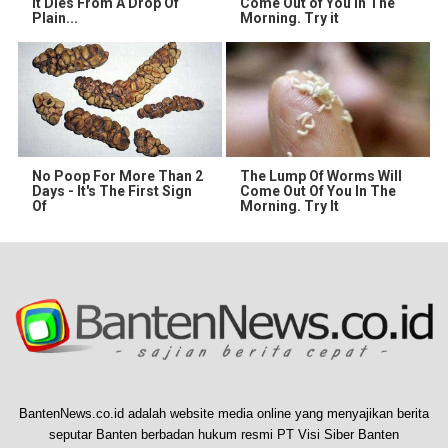
It Dies From A Drop Of
Come Out of You in The
Plain...
Morning. Try it
No Poop For More Than 2
The Lump Of Worms Will
Days - It's The First Sign
Come Out Of You In The
Of
Morning. Try It
BantenNews.co.id adalah website media online yang menyajikan berita
seputar Banten berbadan hukum resmi PT Visi Siber Banten