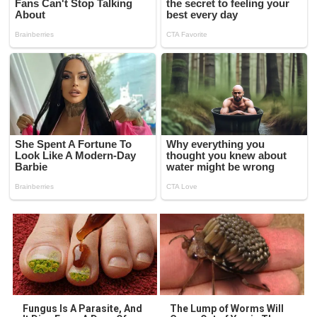
Fungus Is A Parasite, And
The Lump of Worms Will