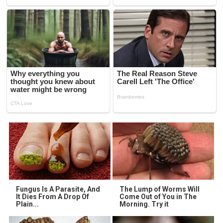
Fungus Is A Parasite, And
The Lump of Worms Will
It Dies From A Drop Of
Come Out of You in The
Plain...
Morning. Try it