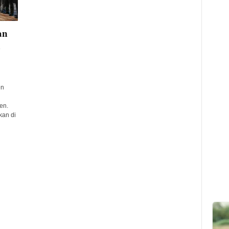
an
n
en
en.
kan di