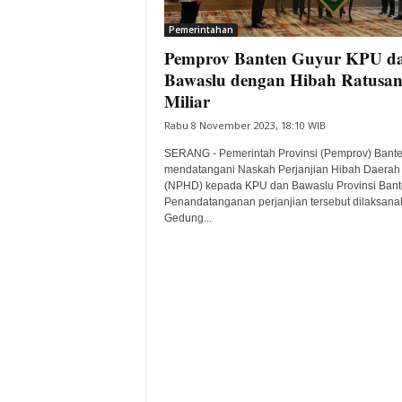
i
Pemerintahan
t
Pemprov Banten Guyur KPU d
a
B
Bawaslu dengan Hibah Ratusa
a
Miliar
n
Rabu 8 November 2023, 18:10 WIB
t
e
SERANG - Pemerintah Provinsi (Pemprov) Bant
n
mendatangani Naskah Perjanjian Hibah Daerah
H
(NPHD) kepada KPU dan Bawaslu Provinsi Bant
Penandatanganan perjanjian tersebut dilaksana
a
Gedung...
r
i
I
n
i